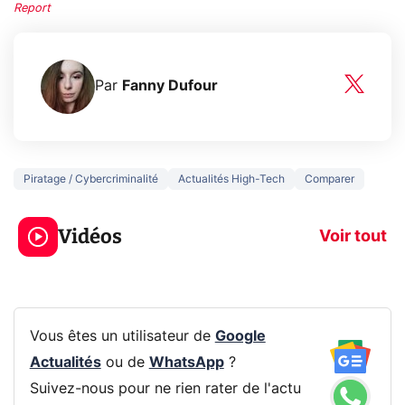
Report
Par
Fanny Dufour
Piratage / Cybercriminalité
Actualités High-Tech
Comparer
5 générations de
Ce que vous n
jeux dans la
savez sur la
Vidéos
prochaine Xbox !
navigation pri
Voir tout
Vous êtes un utilisateur de
Google
Actualités
ou de
WhatsApp
?
Suivez-nous pour ne rien rater de l'actu