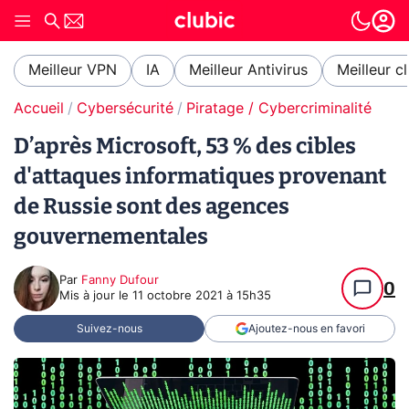
Meilleur VPN
IA
Meilleur Antivirus
Meilleur c
Accueil
Cybersécurité
Piratage / Cybercriminalité
D’après Microsoft, 53 % des cibles
d'attaques informatiques provenant
de Russie sont des agences
gouvernementales
Par
Fanny Dufour
0
Mis à jour le
11 octobre 2021 à 15h35
Suivez-nous
Ajoutez-nous en favori