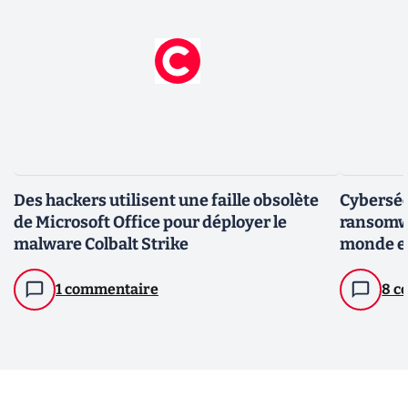
Des hackers utilisent une faille obsolète
Cybersécu
de Microsoft Office pour déployer le
ransomwa
malware Colbalt Strike
monde e
1 commentaire
8 c