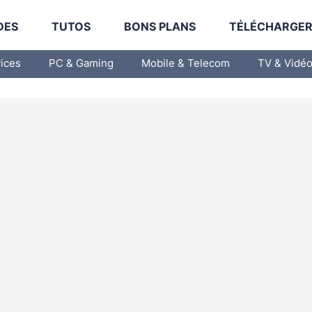
DES
TUTOS
BONS PLANS
TÉLÉCHARGE
vices
PC & Gaming
Mobile & Telecom
TV & Vidé