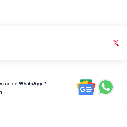
és
ou de
WhatsApp
?
h !