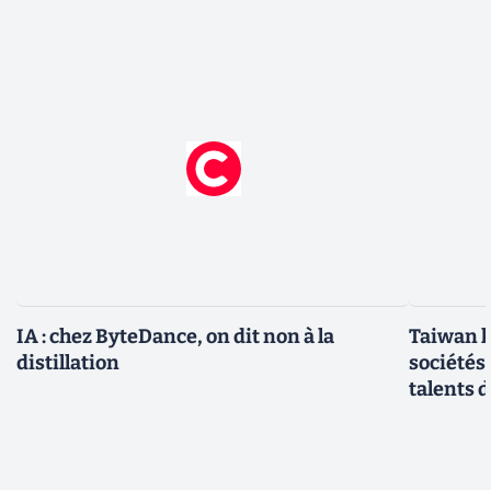
IA : chez ByteDance, on dit non à la
Taiwan l
distillation
sociétés
talents d