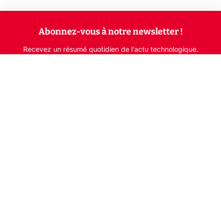
Abonnez-vous à notre newsletter !
Recevez un résumé quotidien de l'actu technologique.
S'inscrire
En cliquant sur s'inscrire, j’accepte de recevoir par email des
informations, actualités et offres commerciales de Clubic.
Conformément au RGPD, vous pouvez retirer votre consentement
à tout moment en cliquant sur le lien de désinscription présent
dans chaque email. Pour en savoir plus sur la gestion de vos
données, consultez notre
Politique de confidentialité
Indépendance, transparence et expertise