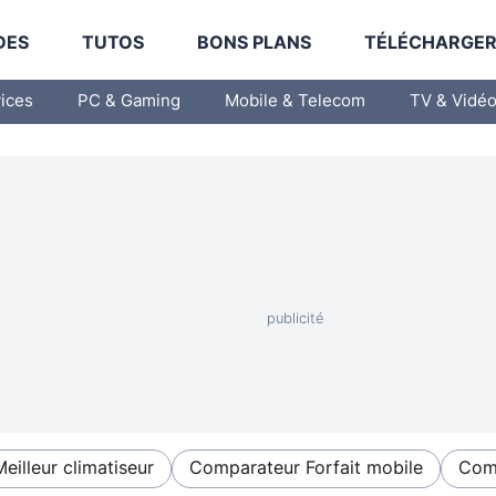
DES
TUTOS
BONS PLANS
TÉLÉCHARGE
vices
PC & Gaming
Mobile & Telecom
TV & Vidé
Meilleur climatiseur
Comparateur Forfait mobile
Comp