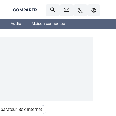
R
COMPARER
o
Audio
Maison connectée
arateur Box Internet