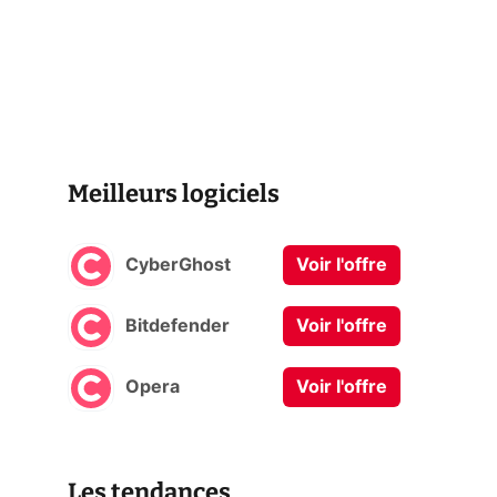
Meilleurs logiciels
CyberGhost
Voir l'offre
Bitdefender
Voir l'offre
Opera
Voir l'offre
Les tendances