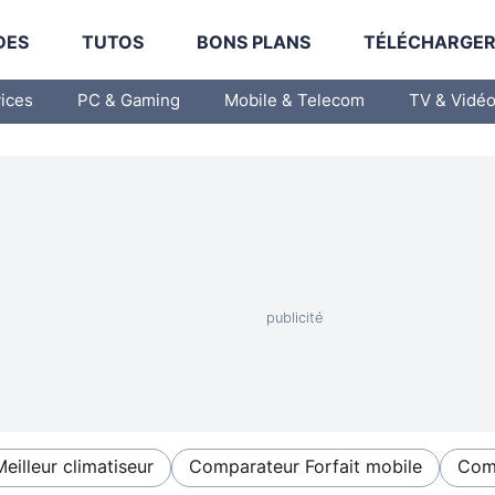
DES
TUTOS
BONS PLANS
TÉLÉCHARGE
vices
PC & Gaming
Mobile & Telecom
TV & Vidé
Meilleur climatiseur
Comparateur Forfait mobile
Comp