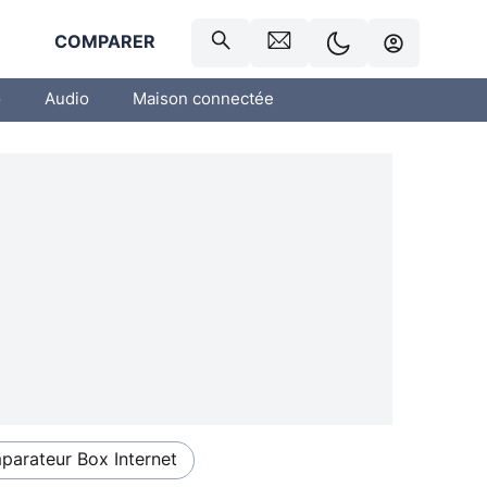
R
COMPARER
o
Audio
Maison connectée
arateur Box Internet