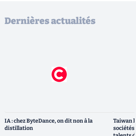
Dernières actualités
IA : chez ByteDance, on dit non à la
Taiwan l
distillation
sociétés
talents d