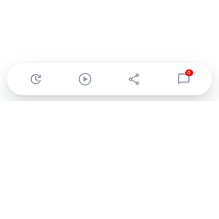
0
Abonnez-vous à notre newsletter !
Recevez un résumé quotidien de l'actu technologique.
S'inscrire
En cliquant sur s'inscrire, j’accepte de recevoir par email des
informations, actualités et offres commerciales de Clubic.