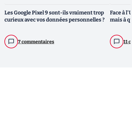
Les Google Pixel 9 sont-ils vraiment trop
Face à l'
curieux avec vos données personnelles ?
mais à qu
7 commentaires
11 