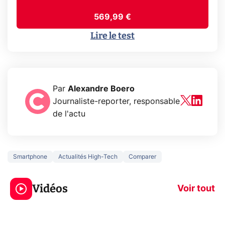
569,99 €
Lire le test
Par
Alexandre Boero
Journaliste-reporter, responsable
de l'actu
Smartphone
Actualités High-Tech
Comparer
3 écrans en 1 pour
5 générations
319€ ? Voici L'AOC
jeux dans la
Vidéos
CQ32G4ZA !
prochaine Xbo
Voir tout