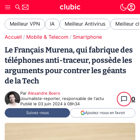
Meilleur VPN
IA
Meilleur Antivirus
Meilleur c
Accueil
Mobile & Telecom
Smartphone
Le Français Murena, qui fabrique des
téléphones anti-traceur, possède les
arguments pour contrer les géants
de la Tech
Par
Alexandre Boero
0
Journaliste-reporter, responsable de l'actu
Publié le
03 juin 2024 à 08h34
Suivez-nous
Ajoutez-nous en favori