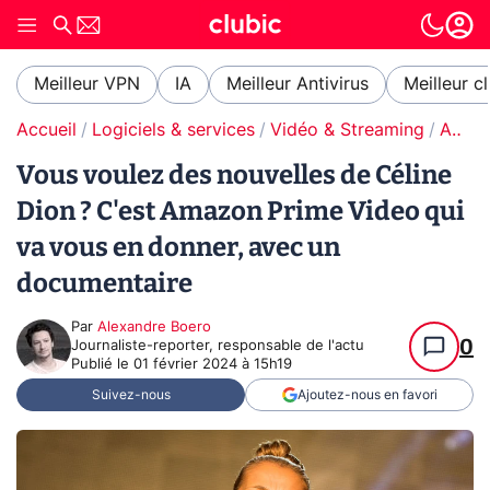
Meilleur VPN
IA
Meilleur Antivirus
Meilleur c
Accueil
Logiciels & services
Vidéo & Streaming
Amazon Prime Video
Vous voulez des nouvelles de Céline
Dion ? C'est Amazon Prime Video qui
va vous en donner, avec un
documentaire
Par
Alexandre Boero
0
Journaliste-reporter, responsable de l'actu
Publié le
01 février 2024 à 15h19
Suivez-nous
Ajoutez-nous en favori