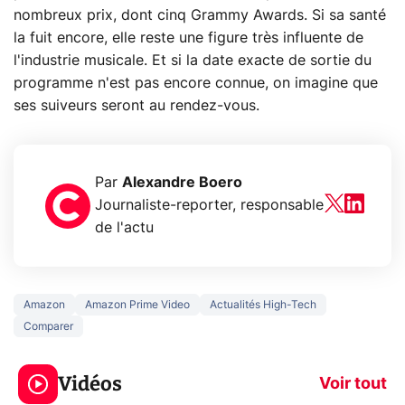
nombreux prix, dont cinq Grammy Awards. Si sa santé
la fuit encore, elle reste une figure très influente de
l'industrie musicale. Et si la date exacte de sortie du
programme n'est pas encore connue, on imagine que
ses suiveurs seront au rendez-vous.
Par
Alexandre Boero
Journaliste-reporter, responsable
de l'actu
Amazon
Amazon Prime Video
Actualités High-Tech
Comparer
3 écrans en 1 pour
5 générations
319€ ? Voici L'AOC
jeux dans la
Vidéos
CQ32G4ZA !
prochaine Xbo
Voir tout