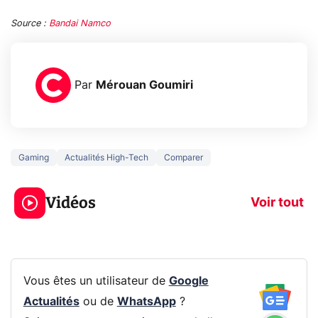
Source :
Bandai Namco
Par
Mérouan Goumiri
Gaming
Actualités High-Tech
Comparer
5 générations de
Ce que vous n
jeux dans la
savez sur la
Vidéos
prochaine Xbox !
navigation pri
Voir tout
Vous êtes un utilisateur de
Google
Actualités
ou de
WhatsApp
?