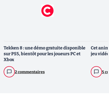
Tekken 8 : une démo gratuite disponible
Cet anim
sur PS5, bientôt pour les joueurs PC et
jeu vidé
Xbox
2 commentaires
5 c