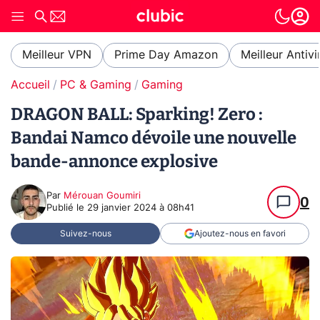
Meilleur VPN
Prime Day Amazon
Meilleur Antivi
Accueil
PC & Gaming
Gaming
DRAGON BALL: Sparking! Zero :
Bandai Namco dévoile une nouvelle
bande-annonce explosive
Par
Mérouan Goumiri
0
Publié le
29 janvier 2024 à 08h41
Suivez-nous
Ajoutez-nous en favori