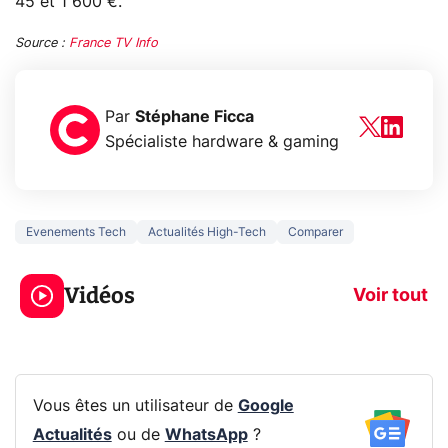
45 et 1 600 €.
Source :
France TV Info
Par
Stéphane Ficca
Spécialiste hardware & gaming
Evenements Tech
Actualités High-Tech
Comparer
5 générations de
Ce que vous n
jeux dans la
savez sur la
Vidéos
prochaine Xbox !
navigation pri
Voir tout
Vous êtes un utilisateur de
Google
Actualités
ou de
WhatsApp
?