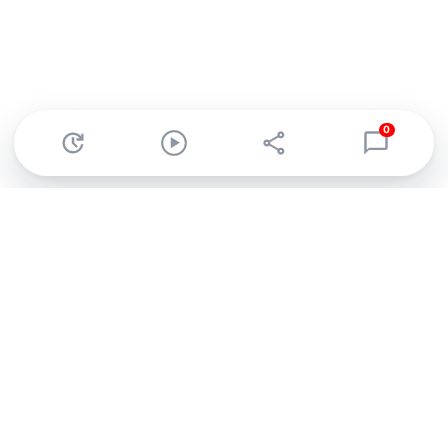
0
Abonnez-vous à notre newsletter !
Recevez un résumé quotidien de l'actu technologique.
S'inscrire
En cliquant sur s'inscrire, j’accepte de recevoir par email des
informations, actualités et offres commerciales de Clubic.
Conformément au RGPD, vous pouvez retirer votre consentement