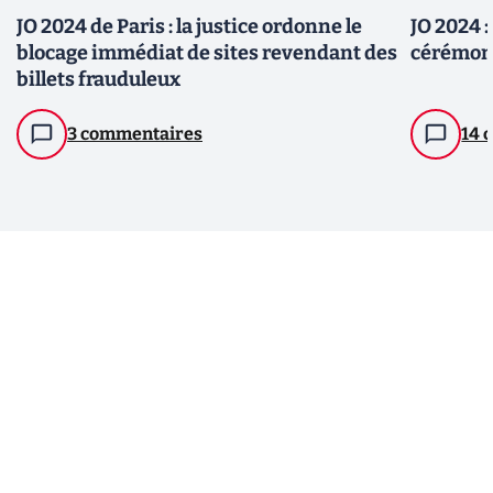
JO 2024 de Paris : la justice ordonne le
JO 2024 
blocage immédiat de sites revendant des
cérémoni
billets frauduleux
3 commentaires
14 