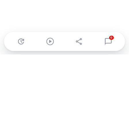
0
Abonnez-vous à notre newsletter !
Recevez un résumé quotidien de l'actu technologique.
S'inscrire
En cliquant sur s'inscrire, j’accepte de recevoir par email des
informations, actualités et offres commerciales de Clubic.
Conformément au RGPD, vous pouvez retirer votre consentement