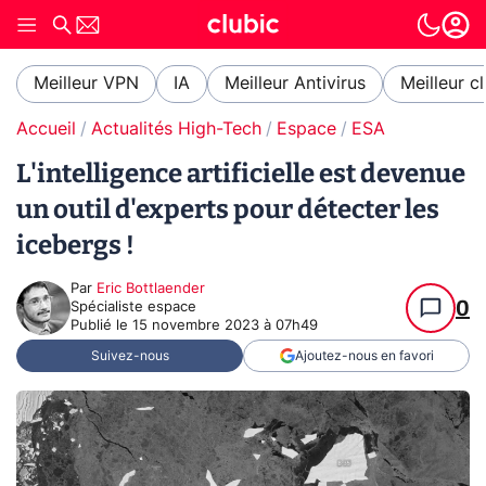
Meilleur VPN
IA
Meilleur Antivirus
Meilleur c
Accueil
Actualités High-Tech
Espace
ESA
L'intelligence artificielle est devenue
un outil d'experts pour détecter les
icebergs !
Par
Eric Bottlaender
0
Spécialiste espace
Publié le
15 novembre 2023 à 07h49
Suivez-nous
Ajoutez-nous en favori