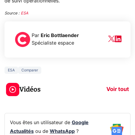
de suivi opérationnelles.
Source :
ESA
Par
Eric Bottlaender
Spécialiste espace
ESA
Comparer
5 générations de
Ce que vous n
jeux dans la
savez sur la
Vidéos
prochaine Xbox !
navigation pri
Voir tout
Vous êtes un utilisateur de
Google
Actualités
ou de
WhatsApp
?