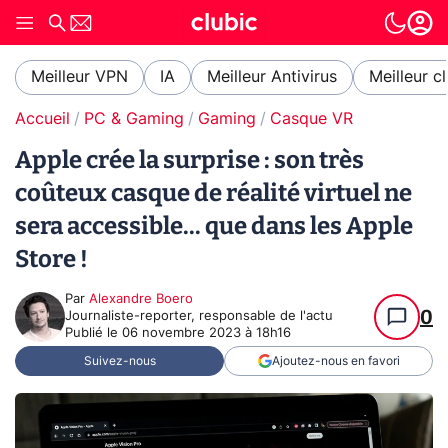
Meilleur VPN
IA
Meilleur Antivirus
Meilleur c
Accueil
PC & Gaming
Gaming
Casque VR
Apple crée la surprise : son très
coûteux casque de réalité virtuel ne
sera accessible... que dans les Apple
Store !
Par
Alexandre Boero
0
Journaliste-reporter, responsable de l'actu
Publié le
06 novembre 2023 à 18h16
Suivez-nous
Ajoutez-nous en favori