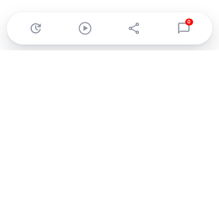
0
Abonnez-vous à notre newsletter !
Recevez un résumé quotidien de l'actu technologique.
S'inscrire
En cliquant sur s'inscrire, j’accepte de recevoir par email des
informations, actualités et offres commerciales de Clubic.
Conformément au RGPD, vous pouvez retirer votre consentement
à tout moment en cliquant sur le lien de désinscription présent
dans chaque email. Pour en savoir plus sur la gestion de vos
données, consultez notre
Politique de confidentialité