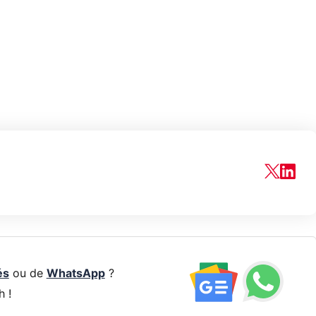
és
ou de
WhatsApp
?
h !