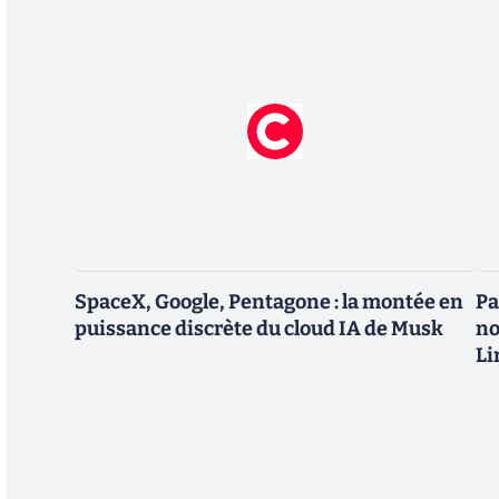
SpaceX, Google, Pentagone : la montée en
Pa
puissance discrète du cloud IA de Musk
no
Li