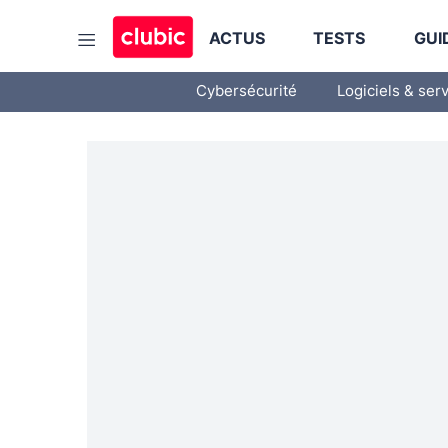
ACTUS
TESTS
GUI
Cybersécurité
Logiciels & ser