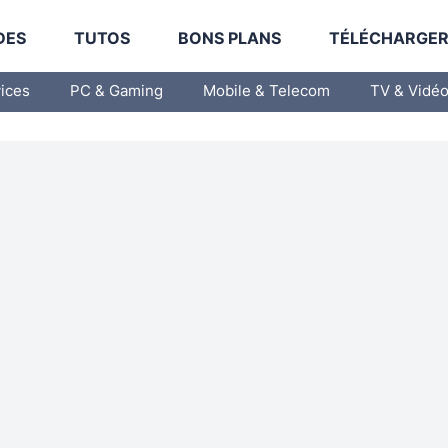
DES
TUTOS
BONS PLANS
TÉLÉCHARGE
vices
PC & Gaming
Mobile & Telecom
TV & Vidé