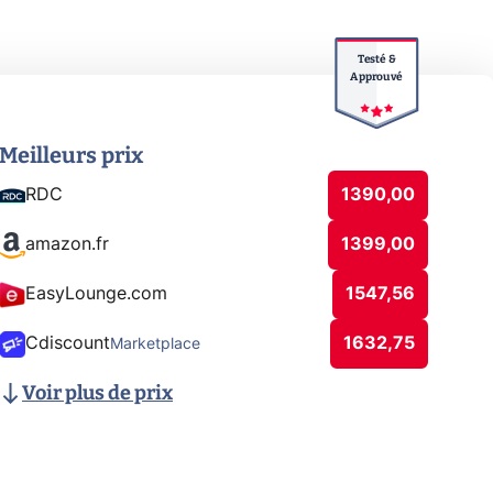
Testé &
Approuvé
Meilleurs prix
RDC
1390,00
amazon.fr
1399,00
EasyLounge.com
1547,56
Cdiscount
1632,75
Marketplace
Voir plus de prix