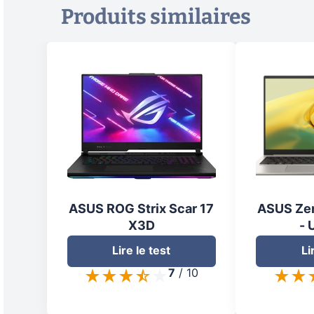
Produits similaires
ASUS ROG Strix Scar 17
ASUS Ze
X3D
-
Lire le test
Li
7
/
10