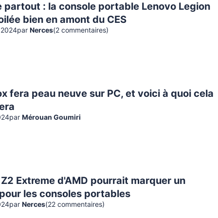
e partout : la console portable Lenovo Legion
oilée bien en amont du CES
 2024
par
Nerces
(
2
commentaire
s
)
x fera peau neuve sur PC, et voici à quoi cela
era
024
par
Mérouan Goumiri
 Z2 Extreme d'AMD pourrait marquer un
pour les consoles portables
024
par
Nerces
(
22
commentaire
s
)