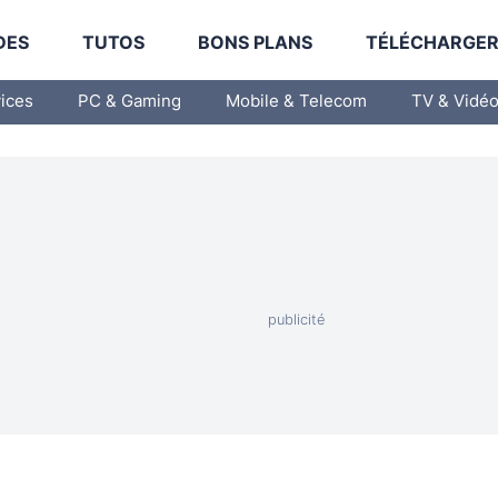
DES
TUTOS
BONS PLANS
TÉLÉCHARGE
vices
PC & Gaming
Mobile & Telecom
TV & Vidé