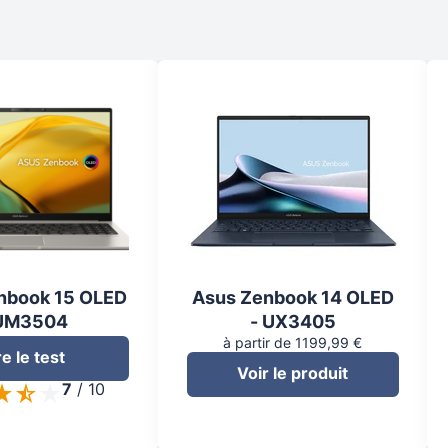
nbook 15 OLED
Asus Zenbook 14 OLED
 UM3504
- UX3405
à partir de 1199,99 €
re le test
Voir le produit
7
/
10