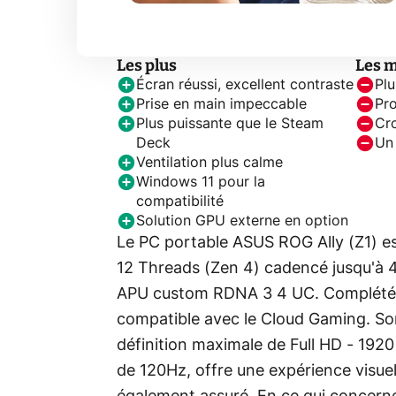
Les plus
Les 
Écran réussi, excellent contraste
Pl
Prise en main impeccable
Pro
Plus puissante que le Steam
Cro
Deck
Un
Ventilation plus calme
Windows 11 pour la
compatibilité
Solution GPU externe en option
Le PC portable ASUS ROG Ally (Z1) e
12 Threads (Zen 4) cadencé jusqu'à 
APU custom RDNA 3 4 UC. Complété p
compatible avec le Cloud Gaming. So
définition maximale de Full HD - 192
de 120Hz, offre une expérience visuell