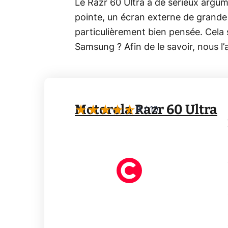
Le Razr 60 Ultra a de sérieux argume
pointe, un écran externe de grande t
particulièrement bien pensée. Cela s
Samsung ? Afin de le savoir, nous l
Motorola Razr 60 Ultra
9
/
10