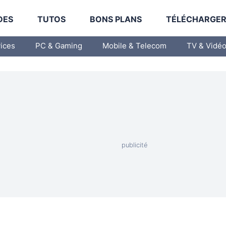
DES
TUTOS
BONS PLANS
TÉLÉCHARGE
vices
PC & Gaming
Mobile & Telecom
TV & Vidé