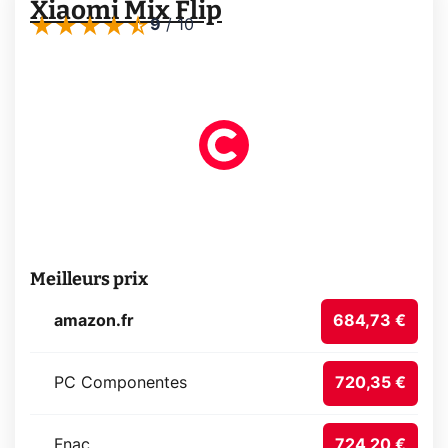
Xiaomi Mix Flip
9
/
10
Meilleurs prix
amazon.fr
684,73 €
PC Componentes
720,35 €
Fnac
724,20 €