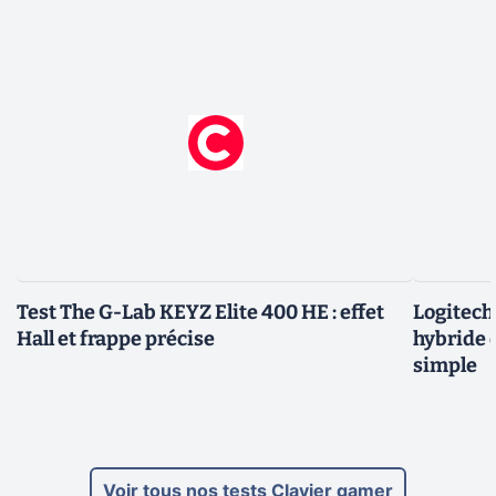
Test The G-Lab KEYZ Elite 400 HE : effet
Logitech 
Hall et frappe précise
hybride 
simple
Voir tous nos tests Clavier gamer