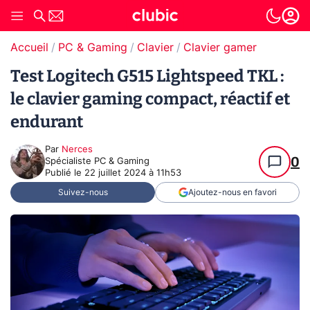
Accueil
PC & Gaming
Clavier
Clavier gamer
Test Logitech G515 Lightspeed TKL :
le clavier gaming compact, réactif et
endurant
Par
Nerces
0
Spécialiste PC & Gaming
Publié le
22 juillet 2024 à 11h53
Suivez-nous
Ajoutez-nous en favori