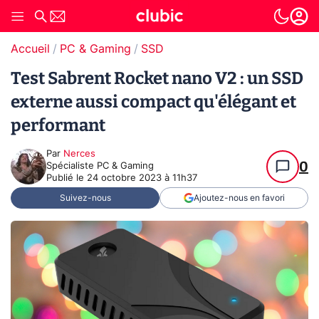
Accueil
PC & Gaming
SSD
Test Sabrent Rocket nano V2 : un SSD
externe aussi compact qu'élégant et
performant
Par
Nerces
0
Spécialiste PC & Gaming
Publié le
24 octobre 2023 à 11h37
Suivez-nous
Ajoutez-nous en favori