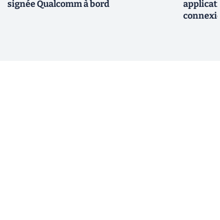
signée Qualcomm à bord
applicati
connexio