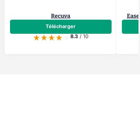
Recuva
Ease
Télécharger
8.3
/
10