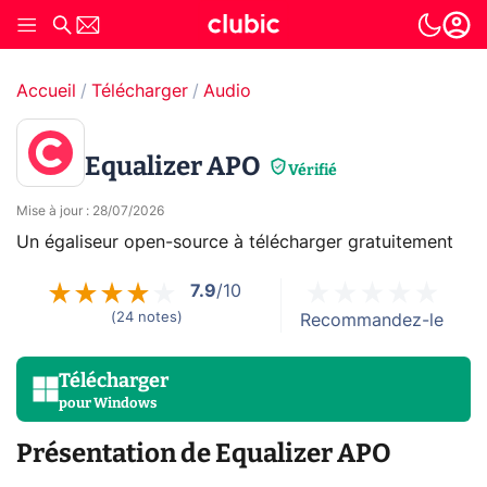
Accueil
Télécharger
Audio
Equalizer APO
Vérifié
Mise à jour
:
28/07/2026
Un égaliseur open-source à télécharger gratuitement
7.9
/10
(
24
notes
)
Recommandez-le
Télécharger
pour
Windows
Présentation de Equalizer APO