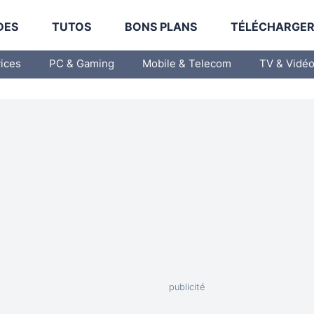
DES
TUTOS
BONS PLANS
TÉLÉCHARGE
vices
PC & Gaming
Mobile & Telecom
TV & Vidé