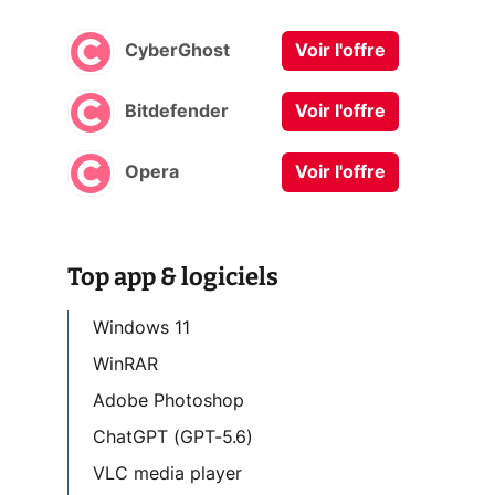
CyberGhost
Voir l'offre
Bitdefender
Voir l'offre
Opera
Voir l'offre
Top app & logiciels
Windows 11
WinRAR
Adobe Photoshop
ChatGPT (GPT-5.6)
VLC media player