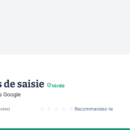
s
 de saisie
Vérifié
és Google
Recommandez-le
notes
)