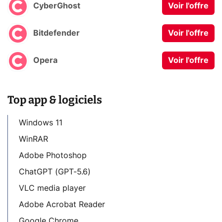
CyberGhost
Voir l'offre
Bitdefender
Voir l'offre
Opera
Voir l'offre
Top app & logiciels
Windows 11
WinRAR
Adobe Photoshop
ChatGPT (GPT-5.6)
VLC media player
Adobe Acrobat Reader
Google Chrome