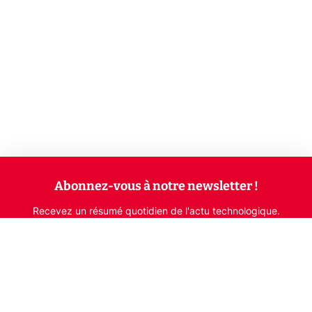
Abonnez-vous à notre newsletter !
Recevez un résumé quotidien de l'actu technologique.
S'inscrire
En cliquant sur s'inscrire, j’accepte de recevoir par email des
informations, actualités et offres commerciales de Clubic.
Conformément au RGPD, vous pouvez retirer votre consentement