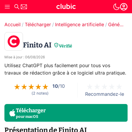
Accueil
Télécharger
Intelligence artificielle
Générateur de texte par IA
Finito AI
Vérifié
Mise à jour
:
06/08/2026
Utilisez ChatGPT plus facilement pour tous vos
travaux de rédaction grâce à ce logiciel ultra pratique.
10
/10
(
2
notes
)
Recommandez-le
Télécharger
pour
macOS
Présentation de Finito AI