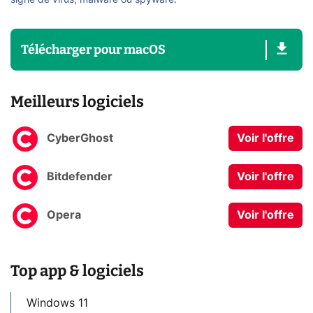
signe de virus, malware ou spyware.
Télécharger
pour
macOS
Meilleurs logiciels
CyberGhost
Voir l'offre
Bitdefender
Voir l'offre
Opera
Voir l'offre
Top app & logiciels
Windows 11