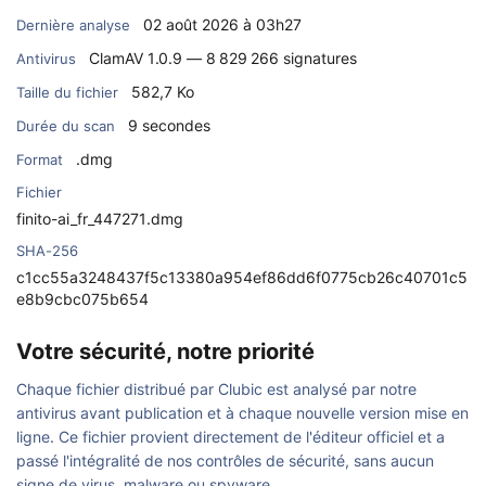
02 août 2026 à 03h27
Dernière analyse
ClamAV 1.0.9 — 8 829 266 signatures
Antivirus
582,7 Ko
Taille du fichier
9 secondes
Durée du scan
.dmg
Format
Fichier
finito-ai_fr_447271.dmg
SHA-256
c1cc55a3248437f5c13380a954ef86dd6f0775cb26c40701c5
e8b9cbc075b654
Votre sécurité, notre priorité
Chaque fichier distribué par Clubic est analysé par notre
antivirus avant publication et à chaque nouvelle version mise en
ligne. Ce fichier provient directement de l'éditeur officiel et a
passé l'intégralité de nos contrôles de sécurité, sans aucun