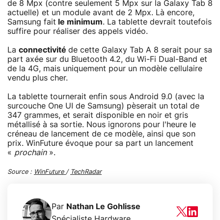
de 8 Mpx (contre seulement 5 Mpx sur la Galaxy Tab 8
actuelle) et un module avant de 2 Mpx. Là encore,
Samsung fait
le minimum
. La tablette devrait toutefois
suffire pour réaliser des appels vidéo.
La
connectivité
de cette Galaxy Tab A 8 serait pour sa
part axée sur du Bluetooth 4.2, du Wi-Fi Dual-Band et
de la 4G, mais uniquement pour un modèle cellulaire
vendu plus cher.
La tablette tournerait enfin sous Android 9.0 (avec la
surcouche One UI de Samsung) pèserait un total de
347 grammes, et serait disponible en noir et gris
métallisé à sa sortie. Nous ignorons pour l'heure le
créneau de lancement de ce modèle, ainsi que son
prix. WinFuture évoque pour sa part un lancement
«
prochain
».
Source :
WinFuture
/
TechRadar
Par
Nathan Le Gohlisse
Spécialiste Hardware