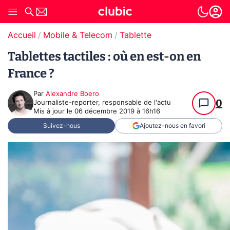
Accueil
Mobile & Telecom
Tablette
Tablettes tactiles : où en est-on en
France ?
Par
Alexandre Boero
0
Journaliste-reporter, responsable de l'actu
Mis à jour le
06 décembre 2019 à 16h16
Suivez-nous
Ajoutez-nous en favori