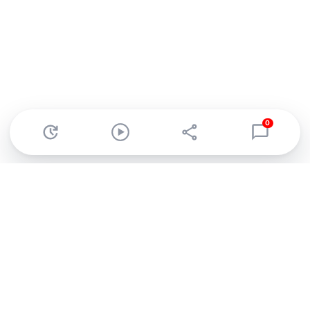
0
Abonnez-vous à notre newsletter !
Recevez un résumé quotidien de l'actu technologique.
S'inscrire
En cliquant sur s'inscrire, j’accepte de recevoir par email des