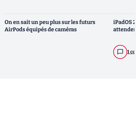
On en sait un peu plus sur les futurs
iPadOS 2
AirPods équipés de caméras
attendent
1 c