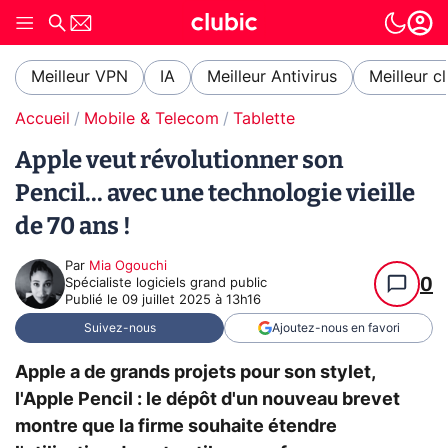
Meilleur VPN
IA
Meilleur Antivirus
Meilleur c
Accueil
Mobile & Telecom
Tablette
Apple veut révolutionner son
Pencil... avec une technologie vieille
de 70 ans !
Par
Mia Ogouchi
0
Spécialiste logiciels grand public
Publié le
09 juillet 2025 à 13h16
Suivez-nous
Ajoutez-nous en favori
Apple a de grands projets pour son stylet,
l'Apple Pencil : le dépôt d'un nouveau brevet
montre que la firme souhaite étendre