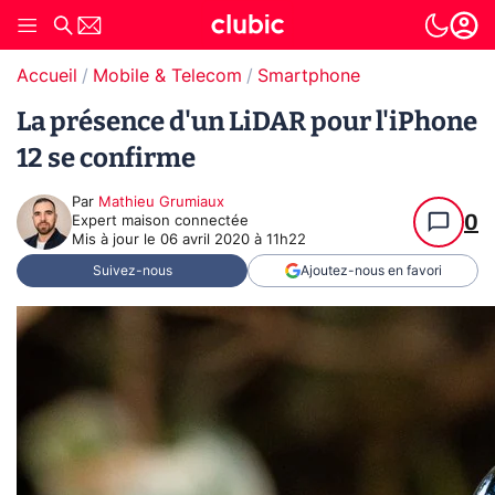
Accueil
Mobile & Telecom
Smartphone
La présence d'un LiDAR pour l'iPhone
12 se confirme
Par
Mathieu Grumiaux
0
Expert maison connectée
Mis à jour le
06 avril 2020 à 11h22
Suivez-nous
Ajoutez-nous en favori