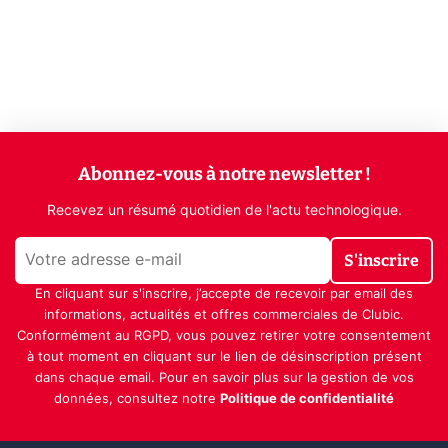
Abonnez-vous à notre newsletter !
Recevez un résumé quotidien de l'actu technologique.
S'inscrire
En cliquant sur s'inscrire, j’accepte de recevoir par email des
informations, actualités et offres commerciales de Clubic.
Conformément au RGPD, vous pouvez retirer votre consentement
à tout moment en cliquant sur le lien de désinscription présent
dans chaque email. Pour en savoir plus sur la gestion de vos
données, consultez notre
Politique de confidentialité