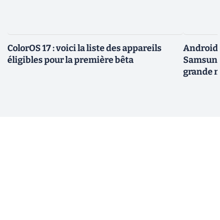
ColorOS 17 : voici la liste des appareils
Android 
éligibles pour la première bêta
Samsung 
grande m