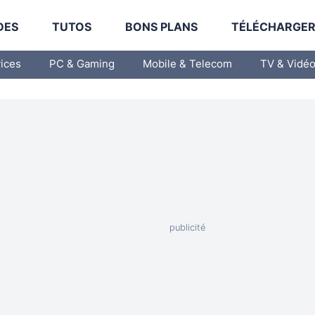
DES
TUTOS
BONS PLANS
TÉLÉCHARGE
vices
PC & Gaming
Mobile & Telecom
TV & Vidé