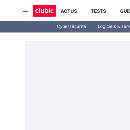
ACTUS
TESTS
GUI
Cybersécurité
Logiciels & ser