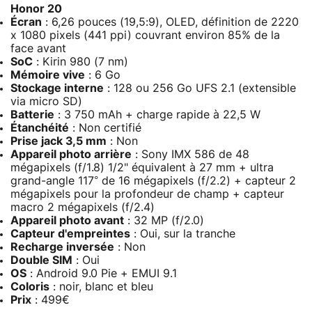
Honor 20
Écran
: 6,26 pouces (19,5:9), OLED, définition de 2220
x 1080 pixels (441 ppi) couvrant environ 85% de la
face avant
SoC
: Kirin 980 (7 nm)
Mémoire vive
: 6 Go
Stockage interne
: 128 ou 256 Go UFS 2.1 (extensible
via micro SD)
Batterie
: 3 750 mAh + charge rapide à 22,5 W
Étanchéité
: Non certifié
Prise jack 3,5 mm
: Non
Appareil photo arrière
: Sony IMX 586 de 48
mégapixels (f/1.8) 1/2" équivalent à 27 mm + ultra
grand-angle 117° de 16 mégapixels (f/2.2) + capteur 2
mégapixels pour la profondeur de champ + capteur
macro 2 mégapixels (f/2.4)
Appareil photo avant
: 32 MP (f/2.0)
Capteur d'empreintes
: Oui, sur la tranche
Recharge inversée
: Non
Double SIM
: Oui
OS
: Android 9.0 Pie + EMUI 9.1
Coloris
: noir, blanc et bleu
Prix
: 499€