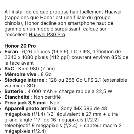
À l'instar de ce que propose habituellement Huawei
(rappelons que Honor est une filiale du groupe
chinois), Honor décline son smartphone haut de
gamme en un modèle surpuissant, calqué sur
l'excellent
Huawei P30 Pro
.
Honor 20 Pro
Écran
: 6,26 pouces (19,5:9), LCD IPS, définition de
2340 x 1080 pixels (412 ppi) couvrant environ 85% de
la face avant
SoC
: Kirin 980 (7 nm)
Mémoire vive
: 8 Go
Stockage interne
: 128 ou 256 Go UFS 2.1 (extensible
via micro SD)
Batterie
: 4 000 mAh + charge rapide à 22,5 W
Étanchéité
: Non certifié
Prise jack 3,5 mm
: Non
Appareil photo arrière
: Sony IMX 586 de 48
mégapixels (f/1.4) 1/2" équivalent à 27 mm + ultra
grand-angle 117° de 16 mégapixels (f/2.2) +
téléobjectif 8 mégapixels (f/2.4) + capteur macro 2
mégapixels (f/2.4)