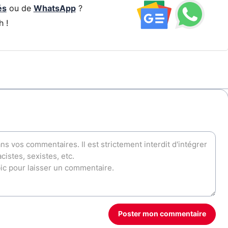
és
ou de
WhatsApp
?
h !
Poster mon commentaire