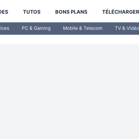
DES
TUTOS
BONS PLANS
TÉLÉCHARGE
vices
PC & Gaming
Mobile & Telecom
TV & Vidé