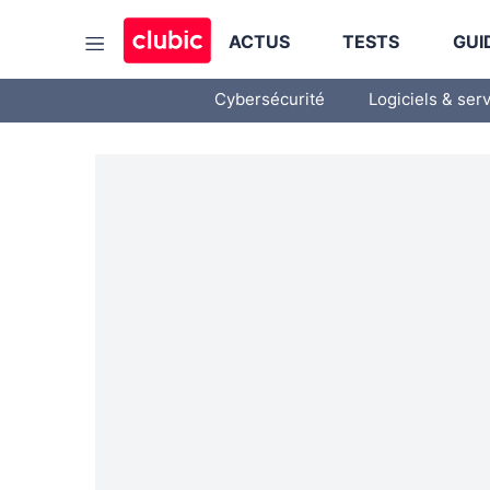
ACTUS
TESTS
GUI
Cybersécurité
Logiciels & ser