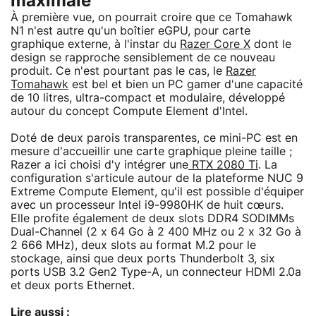
maximale
À première vue, on pourrait croire que ce Tomahawk
N1 n'est autre qu'un boîtier eGPU, pour carte
graphique externe, à l'instar du
Razer Core X
dont le
design se rapproche sensiblement de ce nouveau
produit. Ce n'est pourtant pas le cas, le
Razer
Tomahawk
est bel et bien un PC gamer d'une capacité
de 10 litres, ultra-compact et modulaire, développé
autour du concept Compute Element d'Intel.
Doté de deux parois transparentes, ce mini-PC est en
mesure d'accueillir une carte graphique pleine taille ;
Razer a ici choisi d'y intégrer une
RTX 2080 Ti
. La
configuration s'articule autour de la plateforme NUC 9
Extreme Compute Element, qu'il est possible d'équiper
avec un processeur Intel i9-9980HK de huit cœurs.
Elle profite également de deux slots DDR4 SODIMMs
Dual-Channel (2 x 64 Go à 2 400 MHz ou 2 x 32 Go à
2 666 MHz), deux slots au format M.2 pour le
stockage, ainsi que deux ports Thunderbolt 3, six
ports USB 3.2 Gen2 Type-A, un connecteur HDMI 2.0a
et deux ports Ethernet.
Lire aussi :