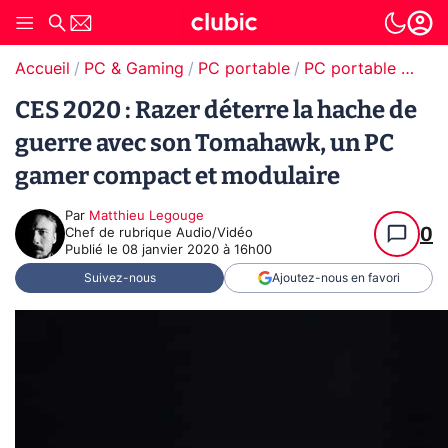
Accueil
PC & Gaming
PC portable
PC portable gamer
CES 2020 : Razer déterre la hache de
guerre avec son Tomahawk, un PC
gamer compact et modulaire
Par
Matthieu Legouge
0
Chef de rubrique Audio/Vidéo
Publié le
08 janvier 2020 à 16h00
Suivez-nous
Ajoutez-nous en favori