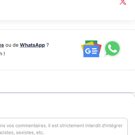
és
ou de
WhatsApp
?
h !