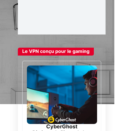
Le VPN conçu pour le gaming
CyberGhost