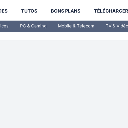
DES
TUTOS
BONS PLANS
TÉLÉCHARGE
vices
PC & Gaming
Mobile & Telecom
TV & Vidé