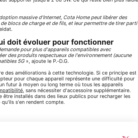
ut supporter jusqu'à 2 ou 3W. Ce qui reste bien plus faibl
adoption massive d'Internet, Cota Home peut libérer des
de blocs de charge et de fils, et leur permettre de tirer parti
idat.
i doit évoluer pour fonctionner
emande pour plus d'appareils compatibles avec
à créer des produits respectueux de l'environnement (aucune
patibles 5G
», ajoute le P.-D.G.
re des améliorations à cette technologie. Si ce principe est
cepteur pour chaque appareil représente une difficulté pour
n futur à moyen ou long terme où tous les appareils
patibilité
, sans nécessiter d'accessoire supplémentaire.
être installés dans des lieux publics pour recharger les
qu'ils s'en rendent compte.