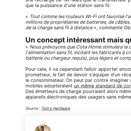
une recharge de 1W. Mais que le transmetteur pe
que la puissance d'une station sans fil.
«
Tout comme les routeurs Wi-Fi ont favorisé l'
millions de propriétaires de batteries, de câbles, 
de la charge sans fil à distance
», commente Obe
Un concept intéressant mais qu
«
Nous prévoyons que Cota Home stimulera la d
l'alimentation sans fil, incitant les fabricants 
batterie ou chargeur requis), plus légers et com
Pour cela, il va cependant falloir apporter enco
prometteur, le fait de devoir s'équiper d'un ré
le consommateur. On peut par contre imaginer u
mobiles adopteraient
un même standard de com
Des émetteurs de charge pourraient alors même 
appareils électroniques des usagers sans même 
Source :
Tom's Hardware