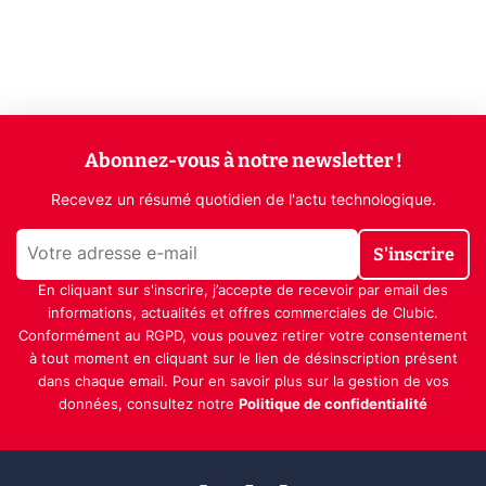
Abonnez-vous à notre newsletter !
Recevez un résumé quotidien de l'actu technologique.
S'inscrire
En cliquant sur s'inscrire, j’accepte de recevoir par email des
informations, actualités et offres commerciales de Clubic.
Conformément au RGPD, vous pouvez retirer votre consentement
à tout moment en cliquant sur le lien de désinscription présent
dans chaque email. Pour en savoir plus sur la gestion de vos
données, consultez notre
Politique de confidentialité