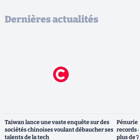
Dernières actualités
Taiwan lance une vaste enquête sur des
Pénurie 
sociétés chinoises voulant débaucher ses
records 
talents de la tech
plus de 