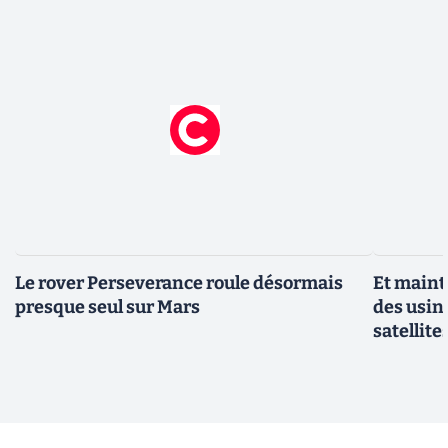
Le rover Perseverance roule désormais
Et maint
presque seul sur Mars
des usin
satellite