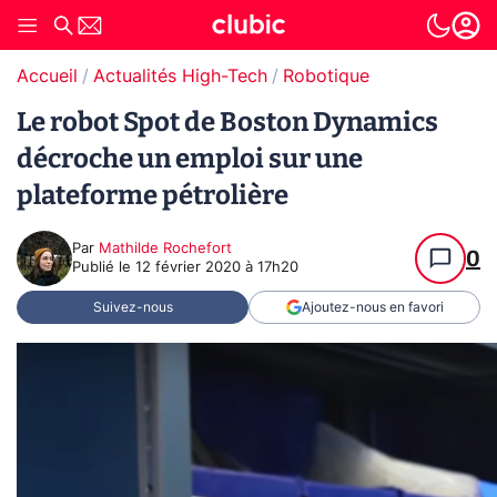
Accueil
Actualités High-Tech
Robotique
Le robot Spot de Boston Dynamics
décroche un emploi sur une
plateforme pétrolière
Par
Mathilde Rochefort
0
Publié le
12 février 2020 à 17h20
Suivez-nous
Ajoutez-nous en favori