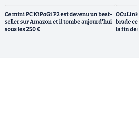
Ce mini PC NiPoGi P2 est devenu un best-
OCuLink,
seller sur Amazon et il tombe aujourd'hui
brade ce
sous les 250 €
la fin de