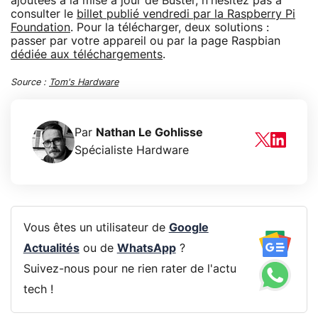
ajoutées à la mise à jour de Buster, n'hésitez pas à
consulter le
billet publié vendredi par la Raspberry Pi
Foundation
. Pour la télécharger, deux solutions :
passer par votre appareil ou par la page Raspbian
dédiée aux téléchargements
.
Source :
Tom's Hardware
Par
Nathan Le Gohlisse
Spécialiste Hardware
Vous êtes un utilisateur de
Google
Actualités
ou de
WhatsApp
?
Suivez-nous pour ne rien rater de l'actu
tech !