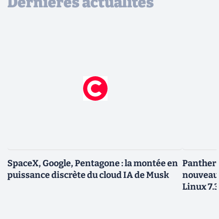
Dernières actualités
SpaceX, Google, Pentagone : la montée en
Panther L
puissance discrète du cloud IA de Musk
nouveau
Linux 7.