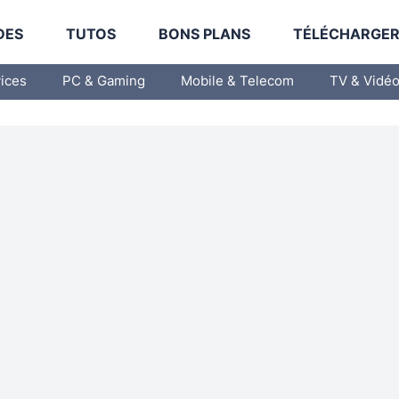
DES
TUTOS
BONS PLANS
TÉLÉCHARGE
vices
PC & Gaming
Mobile & Telecom
TV & Vidé