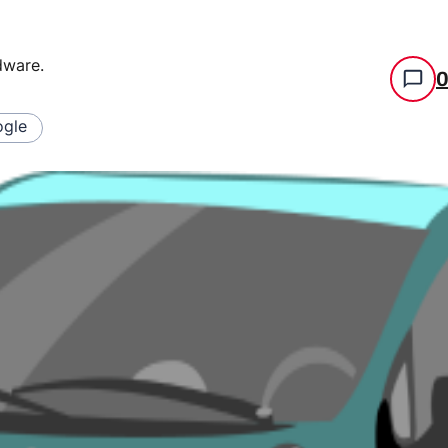
rdware
.
gle