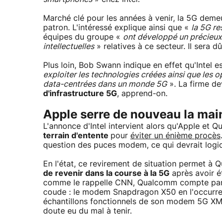
Marché clé pour les années à venir, la 5G dem
patron. L'intéressé explique ainsi que «
la 5G re
équipes du groupe «
ont développé un précieux 
intellectuelles
» relatives à ce secteur. Il sera d
Plus loin, Bob Swann indique en effet qu'Intel 
exploiter les technologies créées ainsi que les 
data-centrées dans un monde 5G
». La firme de
d'infrastructure 5G
, apprend-on.
Apple serre de nouveau la ma
L'annonce d'Intel intervient alors qu'Apple et Q
terrain d'entente
pour
éviter un énième procès
question des puces modem, ce qui devrait logi
En l'état, ce revirement de situation permet 
de revenir dans la course à la 5G
après avoir é
comme le rappelle CNN, Qualcomm compte parmi
coude : le modem Snapdragon X50 en l'occurrenc
échantillons fonctionnels de son modem 5G XMM 
doute eu du mal à tenir.