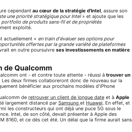
eure cependant
au cœur de la stratégie d'Intel
, assure son
ste une priorité stratégique pour Intel
» et ajoute que les
portfolio de produits sans-fil et de propriétés
ûment exploité.
est actuellement «
en train d'évaluer ses options pour
opportunités offertes par la grande variété de plateformes
vrait en outre poursuivre
ses investissements en matière
in de Qualcomm
ualcomm ont - et contre toute attente - réussi à
trouver un
. Les deux firmes collaboreront donc de nouveau sur la
quement bénéficier aux prochains modèles d'iPhone
à Qualcomm de
retrouver un client de longue date
et à
Apple
té largement distancé par
Samsung
et
Huawei
. En effet, et
 les constructeurs qui ont déjà une puce 5G sous le
e. Intel, de son côté, devait présenter à Apple des
8160, et ce dès cet été. Un délai que la firme aurait sans