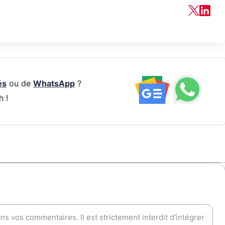
és
ou de
WhatsApp
?
h !