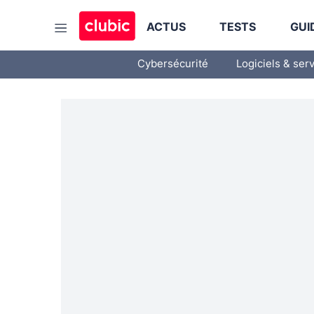
ACTUS
TESTS
GUI
Cybersécurité
Logiciels & ser