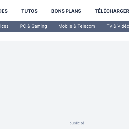
DES
TUTOS
BONS PLANS
TÉLÉCHARGE
vices
PC & Gaming
Mobile & Telecom
TV & Vidé