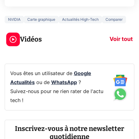
NVIDIA
Carte graphique
Actualités High-Tech
Comparer
3 écrans en 1 pour
5 générations
319€ ? Voici L'AOC
jeux dans la
Vidéos
CQ32G4ZA !
prochaine Xbo
Voir tout
Vous êtes un utilisateur de
Google
Actualités
ou de
WhatsApp
?
Suivez-nous pour ne rien rater de l'actu
tech !
Inscrivez-vous à notre newsletter
quotidienne