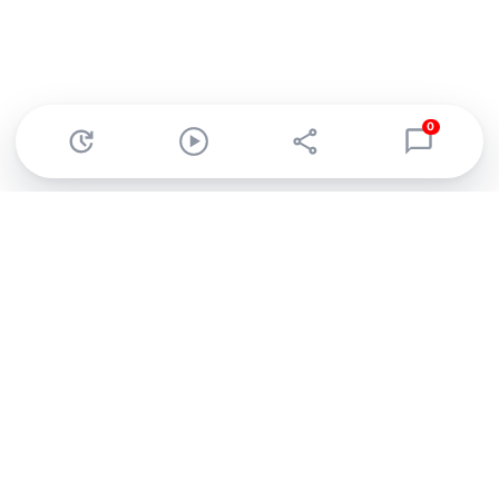
0
Abonnez-vous à notre newsletter !
Recevez un résumé quotidien de l'actu technologique.
S'inscrire
En cliquant sur s'inscrire, j’accepte de recevoir par email des
informations, actualités et offres commerciales de Clubic.
Conformément au RGPD, vous pouvez retirer votre consentement
à tout moment en cliquant sur le lien de désinscription présent