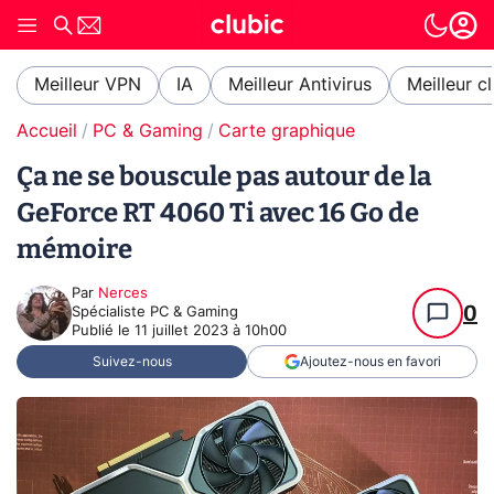
Meilleur VPN
IA
Meilleur Antivirus
Meilleur c
Accueil
PC & Gaming
Carte graphique
Ça ne se bouscule pas autour de la
GeForce RT 4060 Ti avec 16 Go de
mémoire
Par
Nerces
0
Spécialiste PC & Gaming
Publié le
11 juillet 2023 à 10h00
Suivez-nous
Ajoutez-nous en favori