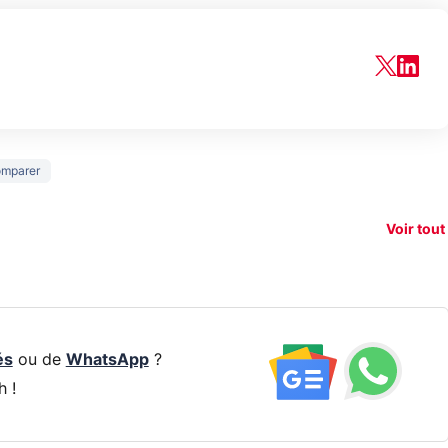
150€
mparer
e vous
xAI attaque la
remb
vez sur
Google tease
loi anti-
sur v
vigation
son Pixel 11
dénudement
nouv
Voir tout
 !
Pro
par IA
smart
és
ou de
WhatsApp
?
h !