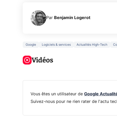
Par
Benjamin Logerot
Google
Logiciels & services
Actualités High-Tech
Co
3 écrans en 1
5 générations
Ce qu
pour 319€ ?
de jeux dans
ne sa
Voici L'AOC
Vidéos
la prochaine
la na
CQ32G4ZA !
Xbox !
privée
Vous êtes un utilisateur de
Google Actualit
Suivez-nous pour ne rien rater de l'actu tec