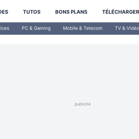
DES
TUTOS
BONS PLANS
TÉLÉCHARGE
vices
PC & Gaming
Mobile & Telecom
TV & Vidé