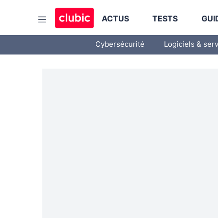
ACTUS
TESTS
GUI
Cybersécurité
Logiciels & ser