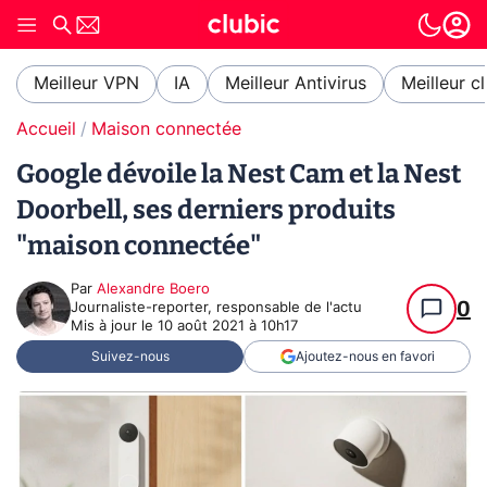
Meilleur VPN
IA
Meilleur Antivirus
Meilleur c
Accueil
Maison connectée
Google dévoile la Nest Cam et la Nest
Doorbell, ses derniers produits
"maison connectée"
Par
Alexandre Boero
0
Journaliste-reporter, responsable de l'actu
Mis à jour le
10 août 2021 à 10h17
Suivez-nous
Ajoutez-nous en favori