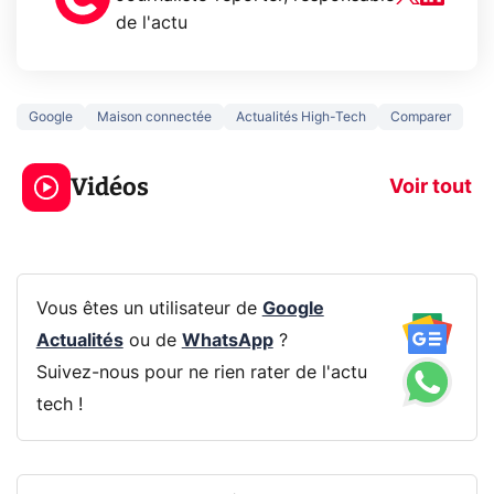
de l'actu
Google
Maison connectée
Actualités High-Tech
Comparer
3 écrans en 1 pour
5 générations
319€ ? Voici L'AOC
jeux dans la
Vidéos
CQ32G4ZA !
prochaine Xbo
Voir tout
Vous êtes un utilisateur de
Google
Actualités
ou de
WhatsApp
?
Suivez-nous pour ne rien rater de l'actu
tech !