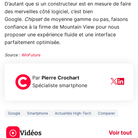
D’autant que si un constructeur est en mesure de faire
des merveilles côté logiciel, c’est bien
Google.
Chipset
de moyenne gamme ou pas, faisons
confiance à la firme de Mountain View pour nous
proposer une expérience fluide et une interface
parfaitement optimisée.
Source :
WinFuture
Par
Pierre Crochart
Spécialiste smartphone
Google
Smartphone
Actualités High-Tech
Comparer
3 écrans en 1 pour
5 générations
319€ ? Voici L'AOC
jeux dans la
Vidéos
CQ32G4ZA !
prochaine Xbo
Voir tout