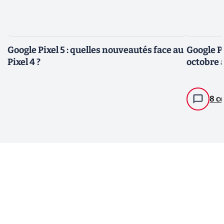
Google Pixel 5 : quelles nouveautés face au
Google Pix
Pixel 4 ?
octobre 
8 c