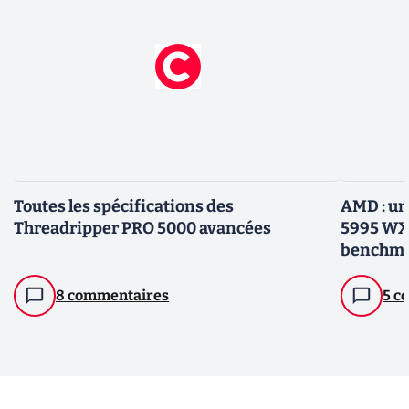
Toutes les spécifications des
AMD : un
Threadripper PRO 5000 avancées
5995 WX 
benchm
8 commentaires
5 c