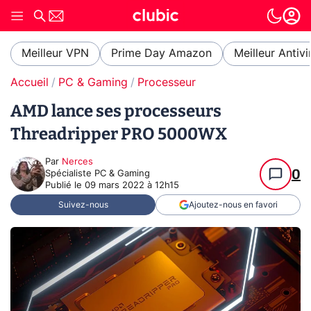
Meilleur VPN
Prime Day Amazon
Meilleur Antivi
Accueil
PC & Gaming
Processeur
AMD lance ses processeurs
Threadripper PRO 5000WX
Par
Nerces
0
Spécialiste PC & Gaming
Publié le
09 mars 2022 à 12h15
Suivez-nous
Ajoutez-nous en favori