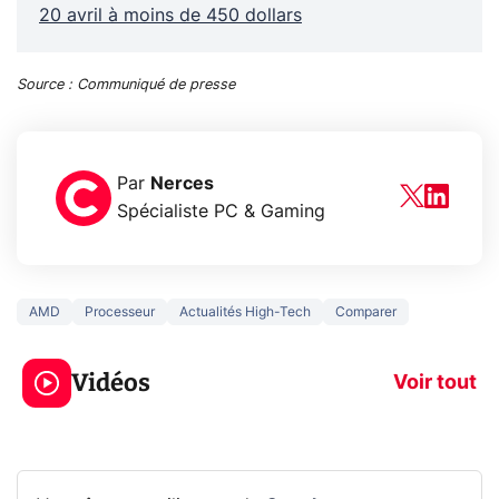
20 avril à moins de 450 dollars
Source : Communiqué de presse
Par
Nerces
Spécialiste PC & Gaming
AMD
Processeur
Actualités High-Tech
Comparer
5 générations de
Ce que vous n
jeux dans la
savez sur la
Vidéos
prochaine Xbox !
navigation pri
Voir tout