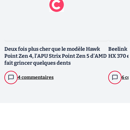
Deux fois plus cher que le modèle Hawk
Beelink 
Point Zen 4, l'APU Strix Point Zen 5 d'AMD
HX 370 e
fait grincer quelques dents
4 commentaires
6 c