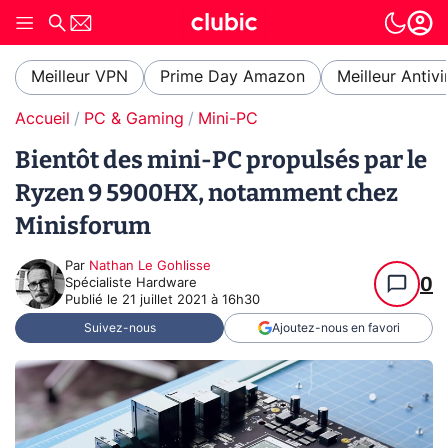
Meilleur VPN
Prime Day Amazon
Meilleur Antivi
Accueil
PC & Gaming
Mini-PC
Bientôt des mini-PC propulsés par le
Ryzen 9 5900HX, notamment chez
Minisforum
Par
Nathan Le Gohlisse
0
Spécialiste Hardware
Publié le
21 juillet 2021 à 16h30
Suivez-nous
Ajoutez-nous en favori