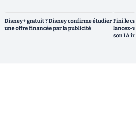
Disney+ gratuit ? Disney confirme étudier
Fini le c
une offre financée par la publicité
lancez-vo
son IA i