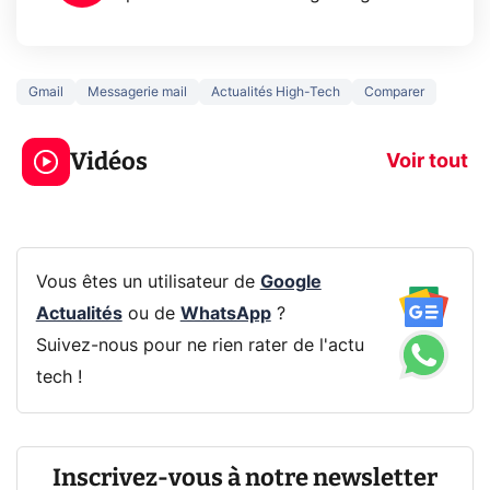
Gmail
Messagerie mail
Actualités High-Tech
Comparer
3 écrans en 1 pour
5 générations
319€ ? Voici L'AOC
jeux dans la
Vidéos
CQ32G4ZA !
prochaine Xbo
Voir tout
Vous êtes un utilisateur de
Google
Actualités
ou de
WhatsApp
?
Suivez-nous pour ne rien rater de l'actu
tech !
Inscrivez-vous à notre newsletter